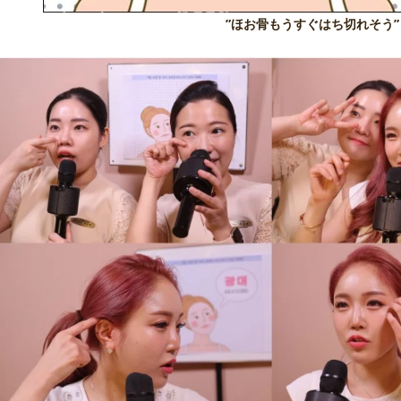
”ほお骨もうすぐはち切れそう”