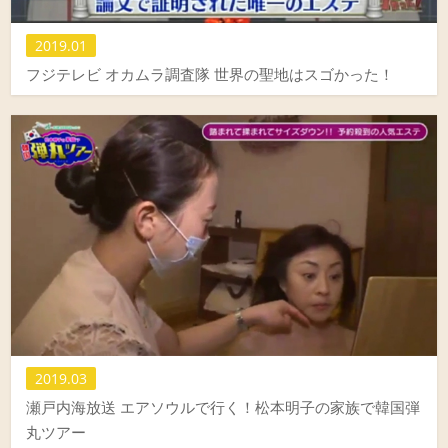
2019.01
フジテレビ オカムラ調査隊 世界の聖地はスゴかった！
2019.03
瀬戸内海放送 エアソウルで行く！松本明子の家族で韓国弾
丸ツアー