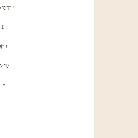
みです！
は
す！
ンで
＾＾