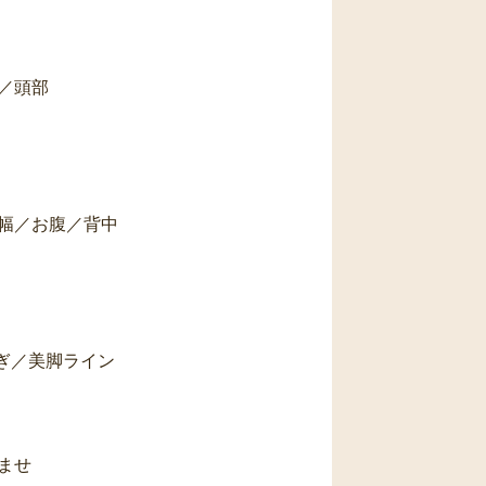
／頭部
幅／お腹／背中
ぎ／美脚ライン
ませ