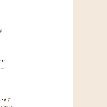
です
けど
ーー!
います