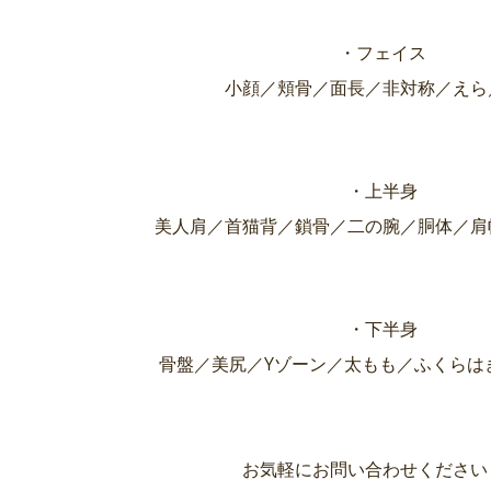
・フェイス
小顔／頬骨／面長／非対称／えら
・上半身
美人肩／首猫背／鎖骨／二の腕／胴体／肩
・下半身
骨盤／美尻／Yゾーン／太もも／ふくらは
お気軽にお問い合わせください