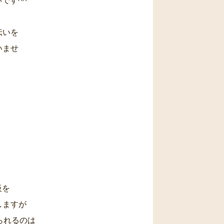
です^^
伝いを
いませ
板を
しますが
られるのは