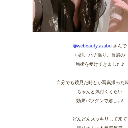
@webeauty.azabu
さんで
小顔、ハチ張り、首肩の
施術を受けてきました♪
自分でも鏡見た時とか写真撮った
ちゃんと気付くくらい
効果バツグンで嬉しい!
どんどんスッキリして来て