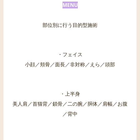
MENU
部位別に行う目的型施術
・フェイス
小顔／頬骨／面長／非対称／えら／頭部
・上半身
美人肩／首猫背／鎖骨／二の腕／胴体／肩幅／お腹
／背中