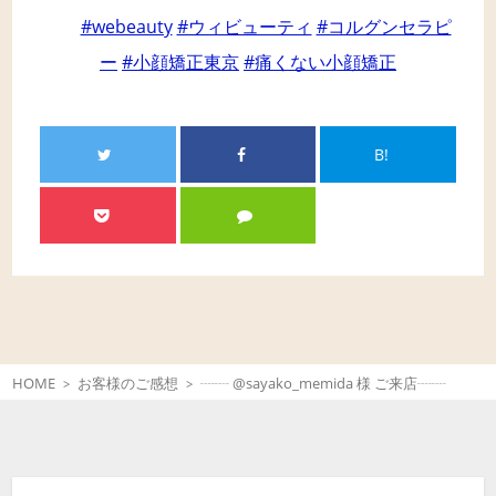
#webeauty
#ウィビューティ
#コルグンセラピ
ー
#小顔矯正東京
#痛くない小顔矯正
B!
HOME
お客様のご感想
┈┈ @sayako_memida 様 ご来店┈┈