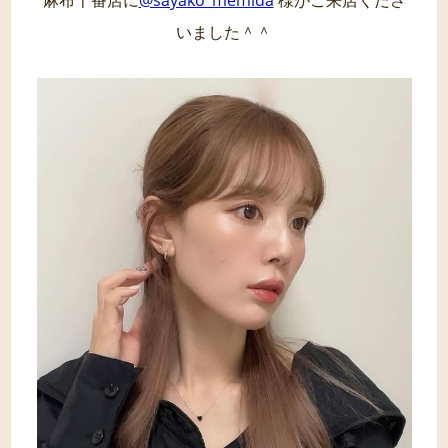
麻布十番店に
@sayako_memida
様がご来店くださ
いました＾＾