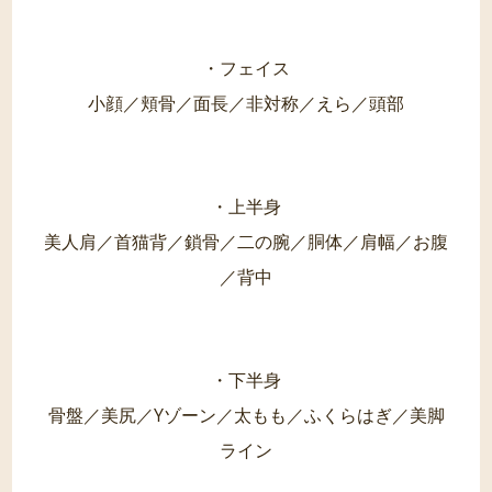
・フェイス
小顔／頬骨／面長／非対称／えら／頭部
・上半身
美人肩／首猫背／鎖骨／二の腕／胴体／肩幅／お腹
／背中
・下半身
骨盤／美尻／Yゾーン／太もも／ふくらはぎ／美脚
ライン