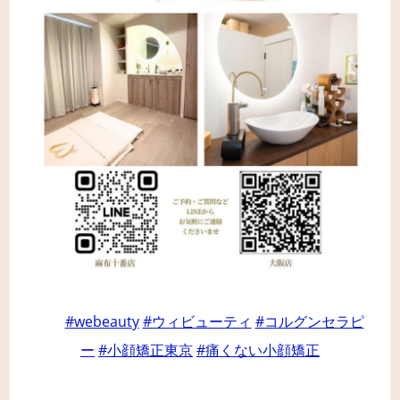
#webeauty
#ウィビューティ
#コルグンセラピ
ー
#小顔矯正東京
#痛くない小顔矯正