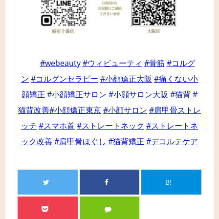
#webeauty
#ウィビューティ
#骨筋
#コルグ
ン
#コルグンセラピー
#小顔矯正大阪
#痛くない小
顔矯正
#小顔矯正サロン
#小顔サロン大阪
#猫背
#
猫背改善
#小顔矯正東京
#小顔サロン
#肩甲骨ストレ
ッチ
#スマホ首
#ストレートネック
#ストレートネ
ック改善
#肩甲骨ほぐし
#猫背矯正
#デコルテケア
B!