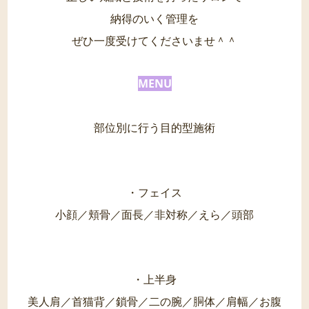
納得のいく管理を
ぜひ一度受けてくださいませ＾＾
MENU
部位別に行う目的型施術
・フェイス
小顔／頬骨／面長／非対称／えら／頭部
・上半身
美人肩／首猫背／鎖骨／二の腕／胴体／肩幅／お腹