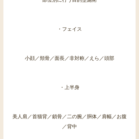
・フェイス
小顔／頬骨／面長／非対称／えら／頭部
・上半身
美人肩／首猫背／鎖骨／二の腕／胴体／肩幅／お腹
／背中