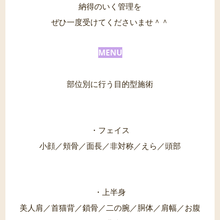
納得のいく管理を
ぜひ一度受けてくださいませ＾＾
MENU
部位別に行う目的型施術
・フェイス
小顔／頬骨／面長／非対称／えら／頭部
・上半身
美人肩／首猫背／鎖骨／二の腕／胴体／肩幅／お腹